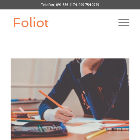
Telefon:
091 556 4174
,
099 754 0779