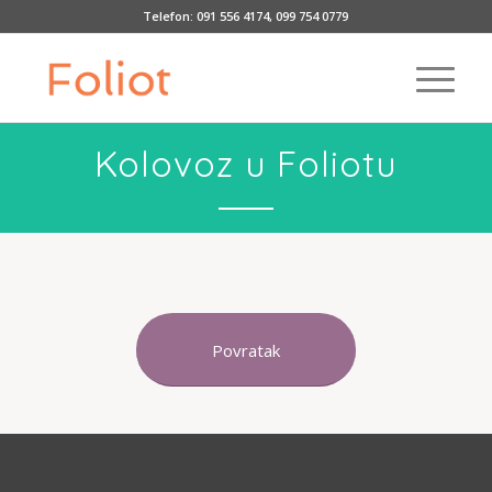
Telefon:
091 556 4174
,
099 754 0779
Kolovoz u Foliotu
Povratak