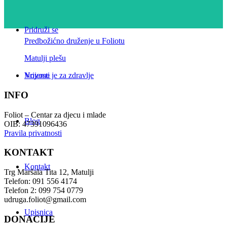
Pridruži se
Predbožićno druženje u Foliotu
Matulji plešu
Novosti
Vrijeme je za zdravlje
INFO
Foliot – Centar za djecu i mlade
Blog
OIB: 47391096436
Pravila privatnosti
KONTAKT
Kontakt
Trg Maršala Tita 12, Matulji
Telefon: 091 556 4174
Telefon 2: 099 754 0779
udruga.foliot@gmail.com
Upisnica
DONACIJE