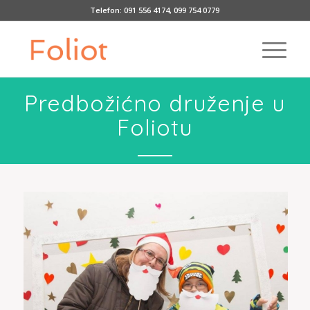
Telefon:
091 556 4174
,
099 754 0779
Predbožićno druženje u
Foliotu