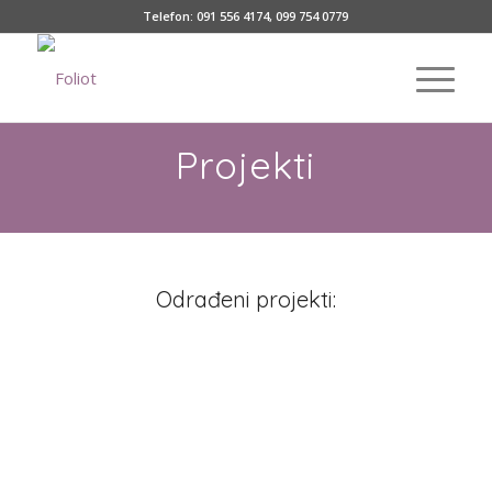
Telefon:
091 556 4174
,
099 754 0779
Projekti
Odrađeni projekti: